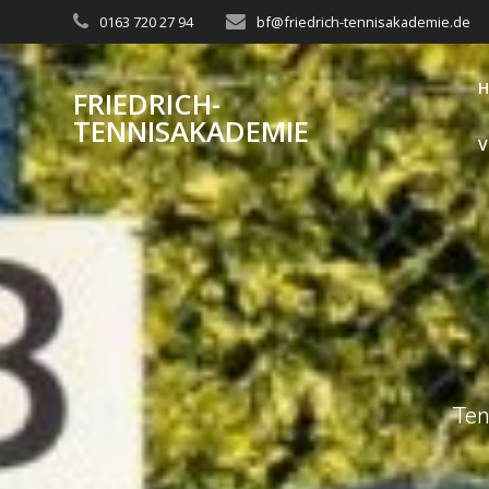
Skip
0163 720 27 94
bf@friedrich-tennisakademie.de
to
content
FRIEDRICH-
TENNISAKADEMIE
V
Ten