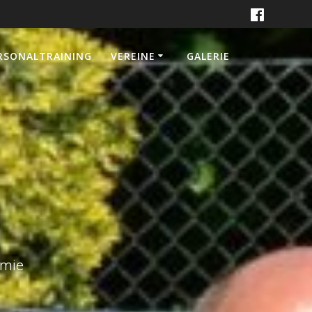
RSONALTRAINING
VEREINE
GALERIE
emie