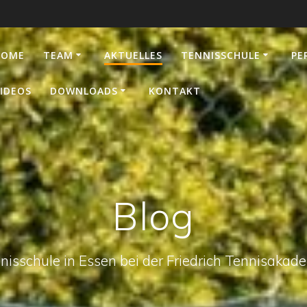
HOME
TEAM
AKTUELLES
TENNISSCHULE
PE
IDEOS
DOWNLOADS
KONTAKT
Blog
nisschule in Essen bei der Friedrich Tennisakad