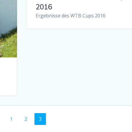
2016
Ergebnisse des WTB Cups 2016
Page
Page
Page
1
2
3