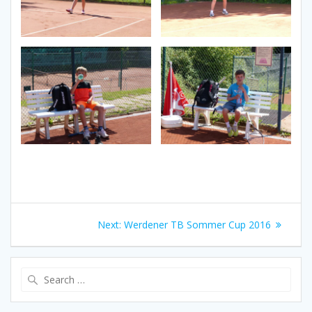
Beitragsnavigation
Next
Next:
Werdener TB Sommer Cup 2016
post:
Search
for: