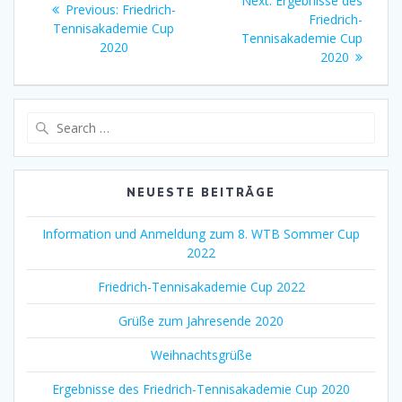
Next:
Ergebnisse des
Previous
Previous:
Friedrich-
post:
Friedrich-
post:
Tennisakademie Cup
Tennisakademie Cup
2020
2020
Search
for:
NEUESTE BEITRÄGE
Information und Anmeldung zum 8. WTB Sommer Cup
2022
Friedrich-Tennisakademie Cup 2022
Grüße zum Jahresende 2020
Weihnachtsgrüße
Ergebnisse des Friedrich-Tennisakademie Cup 2020